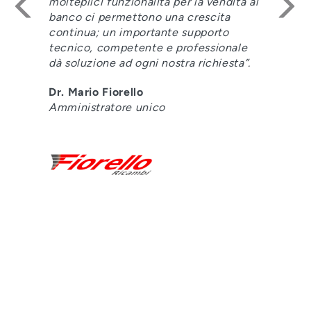
vendita al
delle applicazioni. Questi element
cita
danno la sicurezza di avere un par
orto
fortemente presente nei nostri me
sionale
di riferimento”
hiesta”.
Marco Fulgini
Direttore Amministrativo
LEGGI TUTTO