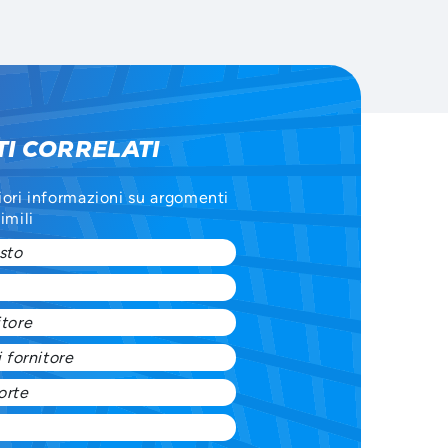
I CORRELATI
iori informazioni su argomenti
imili
sto
itore
 fornitore
orte