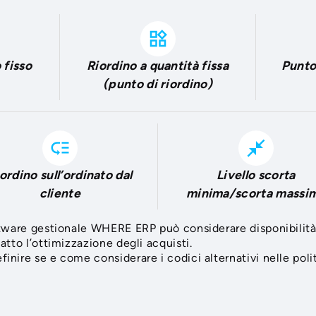
widgets
 fisso
Riordino a quantità fissa
Punto
(punto di riordino)
low_priority
close_fullscreen
ordino sull’ordinato dal
Livello scorta
cliente
minima/scorta massi
oftware gestionale WHERE ERP può considerare disponibilità e
fatto l’ottimizzazione degli acquisti.
inire se e come considerare i codici alternativi nelle polit