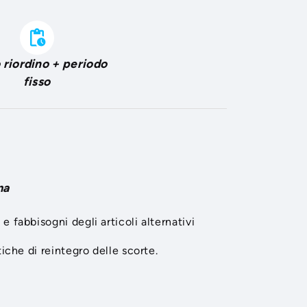
pending_actions
 riordino + periodo
fisso
ma
 fabbisogni degli articoli alternativi
iche di reintegro delle scorte.