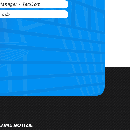
Manager - TecCom
omeda
TIME NOTIZIE