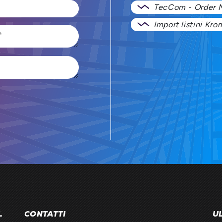
TecCom - Order 
Import listini Kr
L
CONTATTI
UL