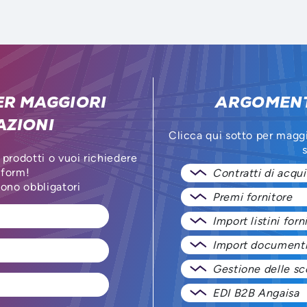
ER MAGGIORI
ARGOMENT
AZIONI
Clicca qui sotto per magg
s
 prodotti o vuoi richiedere
 form!
Contratti di acqui
sono obbligatori
Premi fornitore
Import listini forn
Import documenti
Gestione delle sc
EDI B2B Angaisa