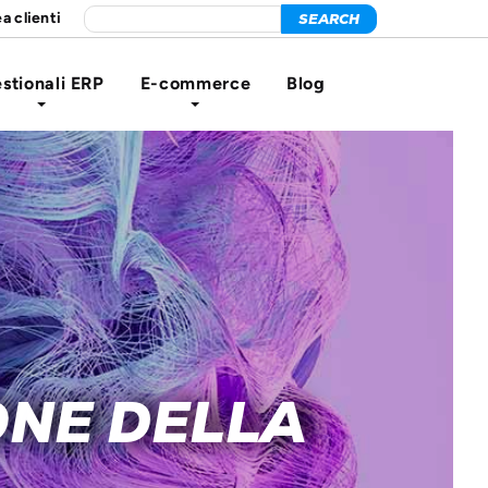
a clienti
stionali ERP
E-commerce
Blog
ONE DELLA