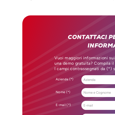
CONTATTACI P
INFORM
Vuoi maggiori informazioni sui
una demo gratuita? Compila il
I campi contrassegnati da (*) 
Azienda (*)
Nome (*)
E-mail (*)