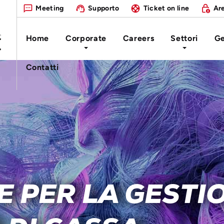
Meeting
Supporto
Ticket on line
Are
Home
Corporate
Careers
Settori
Ge
Contatti
 PER LA GESTI