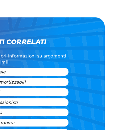
I CORRELATI
iori informazioni su argomenti
imili
ale
mortizzabili
i
sionisti
a
tronica