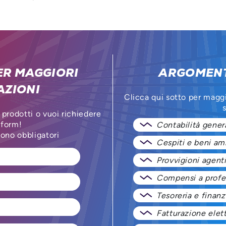
ER MAGGIORI
ARGOMENT
AZIONI
Clicca qui sotto per magg
s
 prodotti o vuoi richiedere
 form!
Contabilità gener
sono obbligatori
Cespiti e beni am
Provvigioni agent
Compensi a profes
Tesoreria e finanz
Fatturazione elet