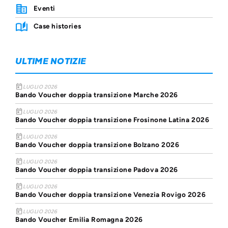
Eventi
Case histories
ULTIME NOTIZIE
today
LUGLIO 2026
Bando Voucher doppia transizione Marche 2026
today
LUGLIO 2026
Bando Voucher doppia transizione Frosinone Latina 2026
today
LUGLIO 2026
Bando Voucher doppia transizione Bolzano 2026
today
LUGLIO 2026
Bando Voucher doppia transizione Padova 2026
today
LUGLIO 2026
Bando Voucher doppia transizione Venezia Rovigo 2026
today
LUGLIO 2026
Bando Voucher Emilia Romagna 2026