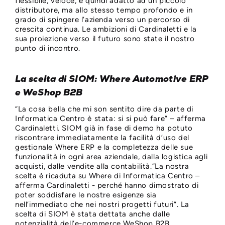
flessibile, veloce, e quindi adatto ad un piccolo
distributore, ma allo stesso tempo profondo e in
grado di spingere l’azienda verso un percorso di
crescita continua. Le ambizioni di Cardinaletti e la
sua proiezione verso il futuro sono state il nostro
punto di incontro.
La scelta di SIOM: Where Automotive ERP
e WeShop B2B
“La cosa bella che mi son sentito dire da parte di
Informatica Centro è stata: si si può fare” – afferma
Cardinaletti. SIOM già in fase di demo ha potuto
riscontrare immediatamente la facilità d’uso del
gestionale Where ERP e la completezza delle sue
funzionalità in ogni area aziendale, dalla logistica agli
acquisti, dalle vendite alla contabilità.“La nostra
scelta è ricaduta su Where di Informatica Centro –
afferma Cardinaletti - perché hanno dimostrato di
poter soddisfare le nostre esigenze sia
nell’immediato che nei nostri progetti futuri”. La
scelta di SIOM è stata dettata anche dalle
potenzialità dell’e-commerce WeShop B2B,