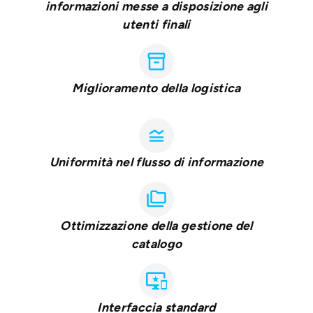
informazioni messe a disposizione agli
utenti finali
inventory_2
Miglioramento della logistica
legend_toggle
Uniformità nel flusso di informazione
folder_copy
Ottimizzazione della gestione del
catalogo
important_devices
Interfaccia standard