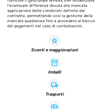
fornitore il gestionale WHERE ERP evidenzierà
l’eventuale differenza dovuta alla mancata
applicazione delle condizioni definite dal
contratto, permettendo così la gestione della
mancata quadratura fino a procedere al blocco
dei pagamenti nel caso di contestazioni.
grade
Sconti e maggiorazioni
inventory_2
Imballi
local_shipping
Trasporti
payments