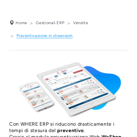
Home
Gestionali ERP
Vendite
Preventivazione in showroom
PREVENTIVAZIONE
Con WHERE ERP si riducono drasticamente i
IN SHOWROOM -
tempi di stesura del
preventivo
.
Grazie al modulo preventivazione Web
WeShop