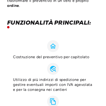
trasformare il preventivo in un vero e proprio
ordine
.
FUNZIONALITÀ PRINCIPALI:
home
Costruzione del preventivo per capitolato
travel_explore
Utilizzo di più indirizzi di spedizione per
gestire eventuali importi con IVA agevolata
e per la consegna nei cantieri
file_copy