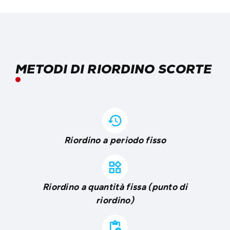
METODI DI RIORDINO SCORTE
history
Riordino a periodo fisso
widgets
Riordino a quantità fissa (punto di
riordino)
pending_actions