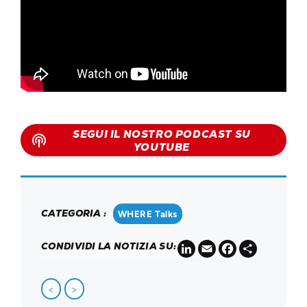
SEGUI IL NOSTRO PODCAST SU
podcasts
YOUTUBE
CATEGORIA :
WHERE Talks
LinkedIn
Email
Facebook
Share
CONDIVIDI LA NOTIZIA SU:
<
>