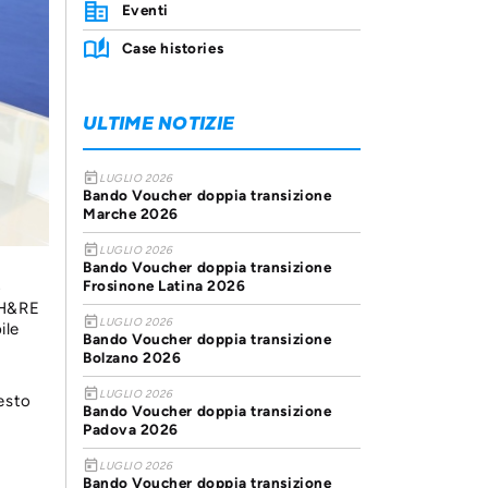
Eventi
Case histories
ULTIME NOTIZIE
today
LUGLIO 2026
Bando Voucher doppia transizione
Marche 2026
today
LUGLIO 2026
Bando Voucher doppia transizione
Frosinone Latina 2026
o
WH&RE
today
LUGLIO 2026
ile
Bando Voucher doppia transizione
Bolzano 2026
today
LUGLIO 2026
uesto
Bando Voucher doppia transizione
Padova 2026
today
LUGLIO 2026
Bando Voucher doppia transizione