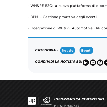
- WH&RE B2C: la nuova piattaforma di e-com
- BPM – Gestione proattiva degli eventi
- Integrazione di WH&RE Automotive ERP co
CATEGORIA :
Notizie
Eventi
LinkedIn
Email
F
CONDIVIDI LA NOTIZIA SU:
INFORMATICA CENTRO SRL
P.I.: 01147580425