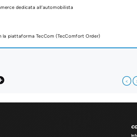
merce dedicata all’automobilista
n la piattaforma TecCom (TecComfort Order)
acebook
Share
<
C
Inf