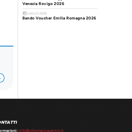
Venezia Rovigo 2026
today
LUGLIO 2026
Bando Voucher Emilia Romagna 2026
>
ONTATTI
ormazioni:
info@informaticacentro.it