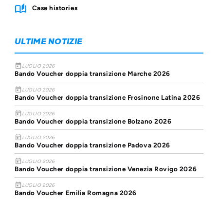
Case histories
ULTIME NOTIZIE
today
LUGLIO 2026
Bando Voucher doppia transizione Marche 2026
today
LUGLIO 2026
Bando Voucher doppia transizione Frosinone Latina 2026
today
LUGLIO 2026
Bando Voucher doppia transizione Bolzano 2026
today
LUGLIO 2026
Bando Voucher doppia transizione Padova 2026
today
LUGLIO 2026
Bando Voucher doppia transizione Venezia Rovigo 2026
today
LUGLIO 2026
Bando Voucher Emilia Romagna 2026