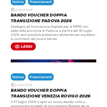
Notizie
Finanziamenti
today
LUGLIO 2026
BANDO VOUCHER DOPPIA
TRANSIZIONE PADOVA 2026
Sostegno all'Innovazione Digitale per le MPMI con
sede nella provincia di Padova: a partire dal 30 luglio
2026 sarà possibile presentare domanda per accedere
ai contributi del nuovo bando.
remove_red_eye
LEGGI
Notizie
Finanziamenti
today
LUGLIO 2026
BANDO VOUCHER DOPPIA
TRANSIZIONE VENEZIA ROVIGO 2026
Il 27 luglio 2026 si apre un nuovo bando volto a
promuovere progetti di Innovazione Digitale per le