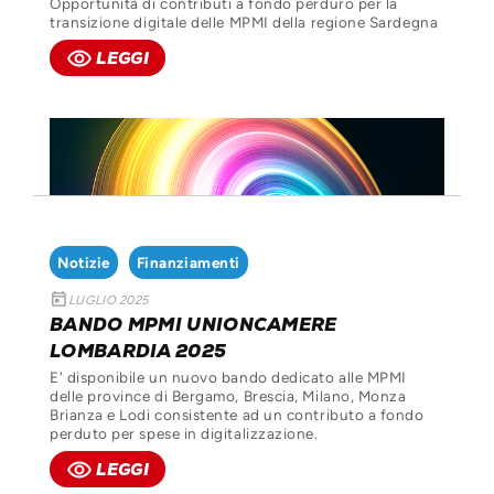
Opportunità di contributi a fondo perduro per la
transizione digitale delle MPMI della regione Sardegna
remove_red_eye
LEGGI
Notizie
Finanziamenti
today
LUGLIO 2025
BANDO MPMI UNIONCAMERE
LOMBARDIA 2025
E' disponibile un nuovo bando dedicato alle MPMI
delle province di Bergamo, Brescia, Milano, Monza
Brianza e Lodi consistente ad un contributo a fondo
perduto per spese in digitalizzazione.
remove_red_eye
LEGGI