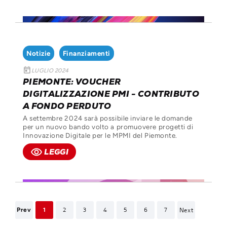
Notizie
Finanziamenti
today
LUGLIO 2024
PIEMONTE: VOUCHER
DIGITALIZZAZIONE PMI - CONTRIBUTO
A FONDO PERDUTO
A settembre 2024 sarà possibile inviare le domande
per un nuovo bando volto a promuovere progetti di
Innovazione Digitale per le MPMI del Piemonte.
remove_red_eye
LEGGI
1
2
3
4
5
6
7
Next
Prev