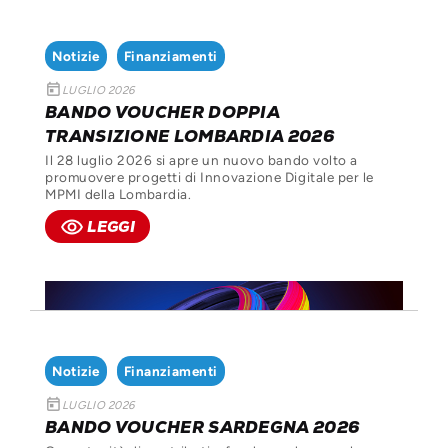
Notizie
Finanziamenti
today
LUGLIO 2026
BANDO VOUCHER DOPPIA
TRANSIZIONE LOMBARDIA 2026
Il 28 luglio 2026 si apre un nuovo bando volto a
promuovere progetti di Innovazione Digitale per le
MPMI della Lombardia.
remove_red_eye
LEGGI
Notizie
Finanziamenti
today
LUGLIO 2026
BANDO VOUCHER SARDEGNA 2026