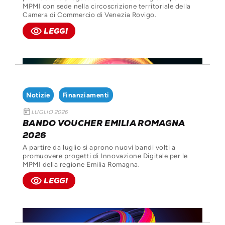
MPMI con sede nella
circoscrizione territoriale della
Camera di Commercio di Venezia Rovigo
.
remove_red_eye
LEGGI
Notizie
Finanziamenti
today
LUGLIO 2026
BANDO VOUCHER EMILIA ROMAGNA
2026
A partire da luglio si aprono nuovi bandi volti a
promuovere progetti di Innovazione Digitale per le
MPMI della regione Emilia Romagna.
remove_red_eye
LEGGI