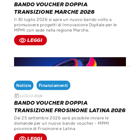
BANDO VOUCHER DOPPIA
TRANSIZIONE MARCHE 2026
Il 30 luglio 2026 si apre un nuovo bando volto a
promuovere progetti di Innovazione Digitale per le
MPMI con sede nella
regione Marche
.
remove_red_eye
LEGGI
Notizie
Finanziamenti
today
LUGLIO 2026
BANDO VOUCHER DOPPIA
TRANSIZIONE FROSINONE LATINA 2026
Dal 25 settembre 2026 sarà possibile inviare le
domande per un nuovo bando voucher - MPMI
province di Frosinone e Latina
remove_red_eye
LEGGI